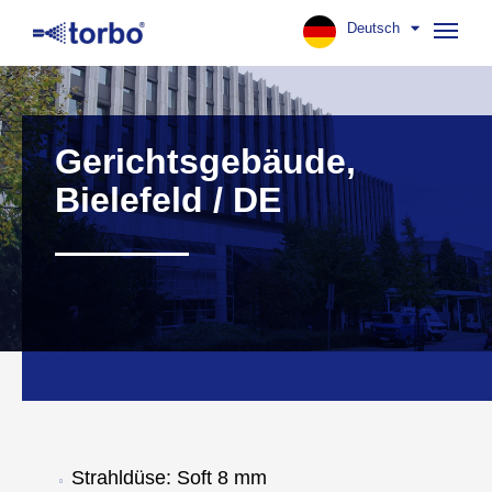
Deutsch
Navig
aufk
Gerichtsgebäude,
Bielefeld / DE
Strahldüse: Soft 8 mm