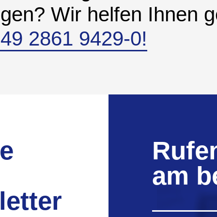
ngen? Wir helfen Ihnen 
+49 2861 9429-0!
ie
Rufen
am b
etter