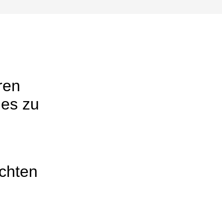
ren
 es zu
chten