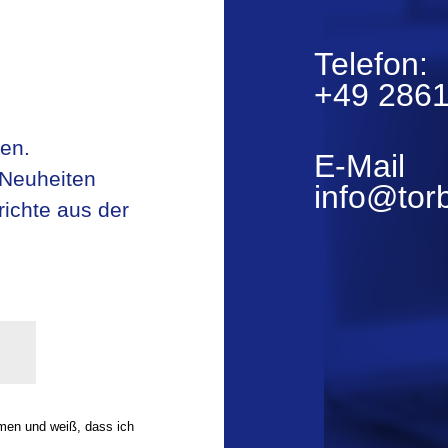
Telefon:
+49 2861
en.
E-Mail
 Neuheiten
info@tor
richte aus der
men und weiß, dass ich