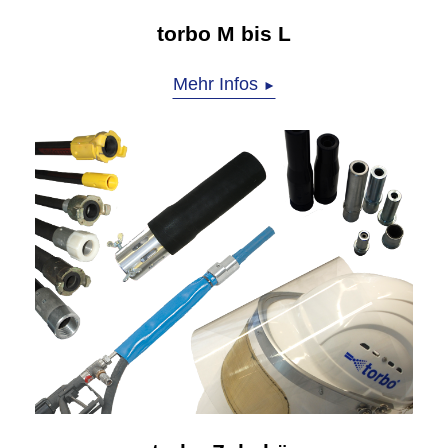
torbo M bis L
Mehr Infos
►