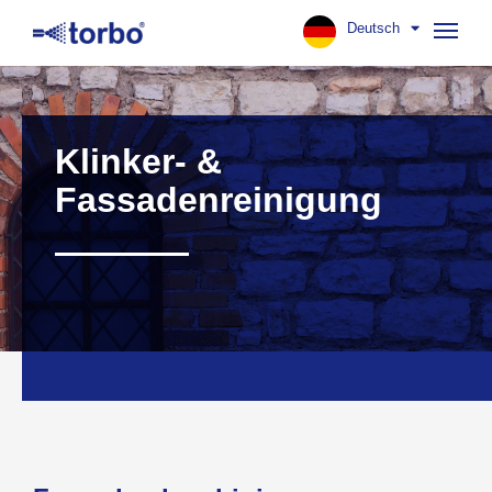
Deutsch
Navig
aufk
Klinker- &
Fassadenreinigung