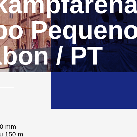
rkampfaren
o Pequeno
abon / PT
 10 mm
zu 150 m