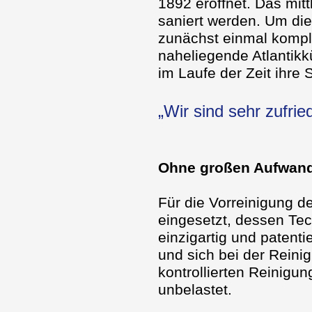
1892 eröffnet. Das mit
saniert werden. Um die
zunächst einmal komple
naheliegende Atlantikk
im Laufe der Zeit ihre
„Wir sind sehr zufri
Ohne großen Aufwand,
Für die Vorreinigung d
eingesetzt, dessen Tec
einzigartig und patenti
und sich bei der Rein
kontrollierten Reinigu
unbelastet.