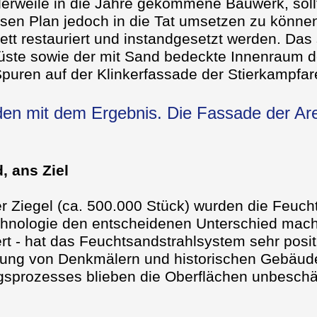
tlerweile in die Jahre gekommene Bauwerk, sol
sen Plan jedoch in die Tat umsetzen zu könne
tt restauriert und instandgesetzt werden. Das
üste sowie der mit Sand bedeckte Innenraum de
 Spuren auf der Klinkerfassade der Stierkampfar
eden mit dem Ergebnis. Die Fassade der Are
 ans Ziel
er Ziegel (ca. 500.000 Stück) wurden die Feuch
hnologie den entscheidenen Unterschied macht
ert - hat das Feuchtsandstrahlsystem sehr posit
igung von Denkmälern und historischen Gebäud
ngsprozesses blieben die Oberflächen unbesch