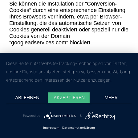
Sie können die Installation der "Conversion-
Cookies" durch eine entsprechende Einstellung
Ihres Browsers verhindern, etwa per Browser-
Einstellung, die das automatische Setzen von
Cookies generell deaktiviert oder speziell nur die
Cookies von der Domain
"googleadservices.com" blockiert.
Die diesbezügliche Datenschutzerklärung von
Google erhalten Sie unter nachfolgendem Link:
Diese Seite nutzt Website-Tracking-Technologien von Dritten,
https://services.google.com/sitestats/de.html
um ihre Dienste anzubieten, stetig zu verbessern und Werbung
entsprechend den Interessen der Nutzer anzuzeigen.
AUSKUNFT/WIDERRUF/LÖSCHUNG
ABLEHNEN
AKZEPTIEREN
MEHR
Sie können sich aufgrund des
Bundesdatenschutzgesetzes bei Fragen zur
Erhebung, Verarbeitung oder Nutzung Ihrer
Powered by
&
personenbezogenen Daten und deren
Berichtigung, Sperrung, Löschung oder einem
Impressum
|
Datenschutzerklärung
Widerruf einer erteilten Einwilligung unentgeltlich