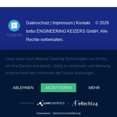
Datenschutz
|
Impressum
|
Kontakt
© 2026
torbo ENGINEERING KEIZERS GmbH. Alle
Rechte vorbehalten.
Diese Seite nutzt Website-Tracking-Technologien von Dritten,
um ihre Dienste anzubieten, stetig zu verbessern und Werbung
entsprechend den Interessen der Nutzer anzuzeigen.
ABLEHNEN
AKZEPTIEREN
MEHR
Powered by
&
Impressum
|
Datenschutzerklärung