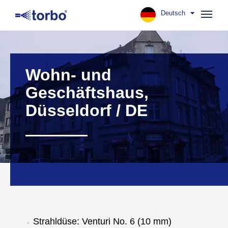
Deutsch
Navig
aufk
Wohn- und
Geschäftshaus,
Düsseldorf / DE
Strahldüse: Venturi No. 6 (10 mm)