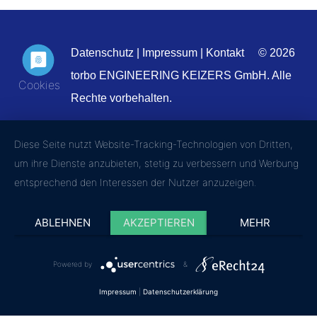
Datenschutz
|
Impressum
|
Kontakt
© 2026
torbo ENGINEERING KEIZERS GmbH. Alle
Rechte vorbehalten.
Diese Seite nutzt Website-Tracking-Technologien von Dritten,
um ihre Dienste anzubieten, stetig zu verbessern und Werbung
entsprechend den Interessen der Nutzer anzuzeigen.
ABLEHNEN
AKZEPTIEREN
MEHR
Powered by
&
Impressum
|
Datenschutzerklärung