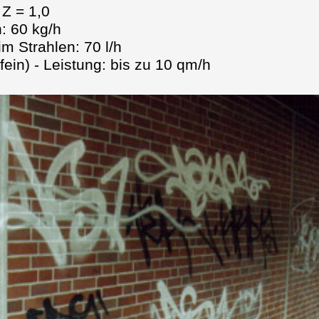
 Z = 1,0
: 60 kg/h
m Strahlen: 70 l/h
 (fein) - Leistung: bis zu 10 qm/h