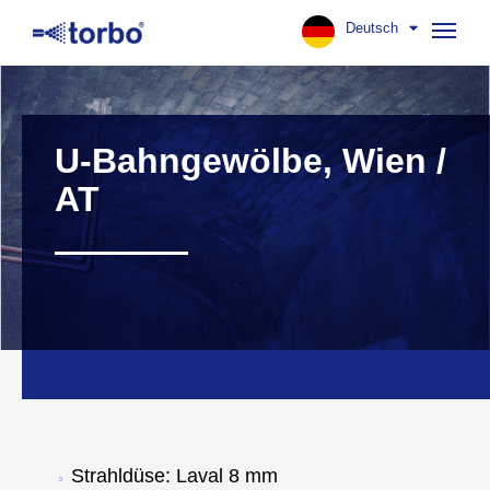
Deutsch
Navig
aufk
U-Bahngewölbe, Wien /
AT
Strahldüse: Laval 8 mm